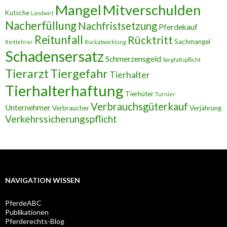
Mangel
Mitverschulden
Kutsche
Landwirt
Nacherfüllung
Nachfristsetzung
Pferdekauf
Reitunfall
Rücktritt
Sachmangel
Reitlehrer
Rückabwicklung
Schadensersatz
Schmerzensgeld
Sorgfaltspflicht
Tierarzt
Tiergefahr
Tierhalter
Tierhalterhaftung
Tierhüter
Turnier
Verbrauchsgüterkauf
Unternehmer
Verbraucher
Verjährung
Verkehrssicherungspflicht
NAVIGATION WISSEN
PferdeABC
Publikationen
Pferderechts-Blog