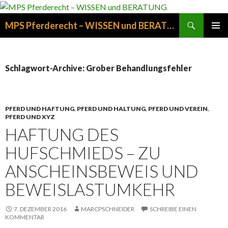
Suchen
MPS Pferderecht – WISSEN und BERATUNG
ZUM
PRIMÄR
INHALT
MENÜ
SPRINGEN
Schlagwort-Archive: Grober Behandlungsfehler
PFERD UND HAFTUNG
,
PFERD UND HALTUNG
,
PFERD UND VEREIN
,
PFERD UND XYZ
HAFTUNG DES
HUFSCHMIEDS – ZU
ANSCHEINSBEWEIS UND
BEWEISLASTUMKEHR
7. DEZEMBER 2016
MARCPSCHNEIDER
SCHREIBE EINEN
KOMMENTAR