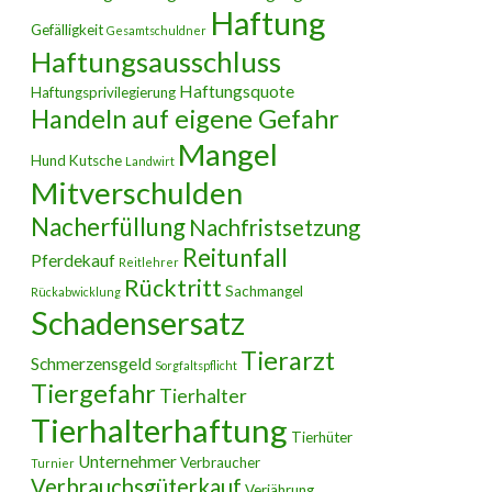
Haftung
Gefälligkeit
Gesamtschuldner
Haftungsausschluss
Haftungsquote
Haftungsprivilegierung
Handeln auf eigene Gefahr
Mangel
Hund
Kutsche
Landwirt
Mitverschulden
Nacherfüllung
Nachfristsetzung
Reitunfall
Pferdekauf
Reitlehrer
Rücktritt
Sachmangel
Rückabwicklung
Schadensersatz
Tierarzt
Schmerzensgeld
Sorgfaltspflicht
Tiergefahr
Tierhalter
Tierhalterhaftung
Tierhüter
Unternehmer
Verbraucher
Turnier
Verbrauchsgüterkauf
Verjährung