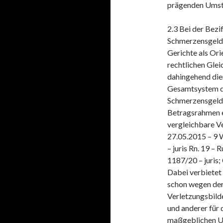
prägenden Umst
2.3 Bei der Bezi
Schmerzensgelde
Gerichte als Ori
rechtlichen Gle
dahingehend dien
Gesamtsystem de
Schmerzensgeldj
Betragsrahmen e
vergleichbare Ve
27.05.2015 – 9 W
– juris Rn. 19 –
1187/20 – juris;
Dabei verbietet 
schon wegen der
Verletzungsbil
und anderer für
maßgeblichen U