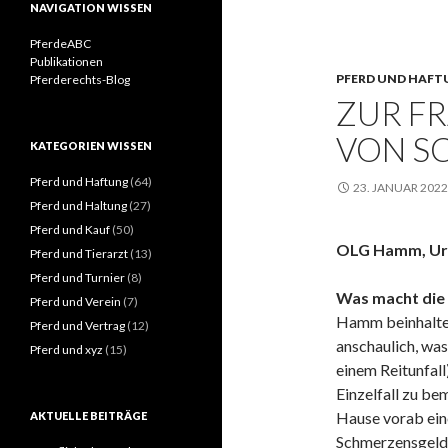
NAVIGATION WISSEN
PferdeABC
Publikationen
PFERD UND HAFT
Pferderechts-Blog
ZUR F
VON S
KATEGORIEN WISSEN
Pferd und Haftung
(64)
23. JANUAR 2022
Pferd und Haltung
(27)
Pferd und Kauf
(50)
OLG Hamm, Urt.
Pferd und Tierarzt
(13)
Pferd und Turnier
(8)
Was macht die 
Pferd und Verein
(7)
Hamm beinhaltet
Pferd und Vertrag
(12)
anschaulich, wa
Pferd und xyz
(15)
einem Reitunfall
Einzelfall zu be
Hause vorab ein
AKTUELLE BEITRÄGE
Schmerzensgeldan