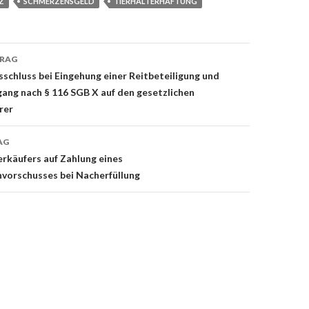
Z
SCHMERZENSGELD
TIERHALTERHAFTUNG
TRAG
on
chluss bei Eingehung einer Reitbeteiligung und
ang nach § 116 SGB X auf den gesetzlichen
rer
AG
Verkäufers auf Zahlung eines
vorschusses bei Nacherfüllung