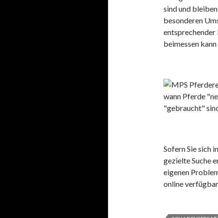
sind und bleiben
besonderen Umst
entsprechender
beimessen kann 
Sofern Sie sich 
gezielte Suche e
eigenen Problemf
online verfügba