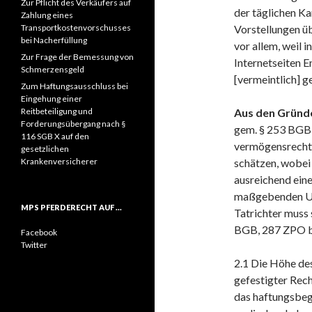
Zur Pflicht des Verkäufers auf
der täglichen Ka
Zahlung eines
Transportkostenvorschusses
Vorstellungen ü
bei Nacherfüllung
vor allem, weil 
Zur Frage der Bemessung von
Internetseiten 
Schmerzensgeld
[vermeintlich] g
Zum Haftungsausschluss bei
Eingehung einer
Reitbeteiligung und
Aus den Gründ
Forderungsübergang nach §
gem. § 253 BGB 
116 SGB X auf den
vermögensrechtl
gesetzlichen
Krankenversicherer
schätzen, wobei 
ausreichend eine
maßgebenden Ums
MPS PFERDERECHT AUF …
Tatrichter muss
BGB, 287 ZPO b
Facebook
Twitter
2.1 Die Höhe de
gefestigter Rec
das haftungsbeg