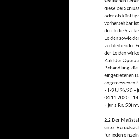
seelischen Lebe
diese bei Schlus
oder als künfti
vorhersehbar ist
durch die Stärke
Leiden sowie de
verbleibender E
der Leiden wirke
Zahl der Operat
Behandlung, die
eingetretenen D
angemessenen S
– I-9 U 96/20 – 
04.11.2020 – 14 
– juris Rn. 53f 
2.2 Der Maßstab 
unter Berücksic
für jeden einzel