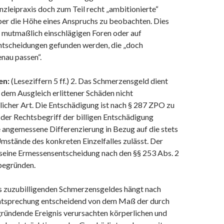
nzleipraxis doch zum Teil recht „ambitionierte“
ber die Höhe eines Anspruchs zu beobachten. Dies
in mutmaßlich einschlägigen Foren oder auf
Entscheidungen gefunden werden, die „doch
enau passen“.
en:
(Leseziffern 5 ff.) 2. Das Schmerzensgeld dient
dem Ausgleich erlittener Schäden nicht
icher Art. Die Entschädigung ist nach § 287 ZPO zu
der Rechtsbegriff der billigen Entschädigung
 angemessene Differenzierung in Bezug auf die stets
tände des konkreten Einzelfalles zulässt. Der
 seine Ermessensentscheidung nach den §§ 253 Abs. 2
egründen.
s zuzubilligenden Schmerzensgeldes hängt nach
htsprechung entscheidend von dem Maß der durch
ründende Ereignis verursachten körperlichen und