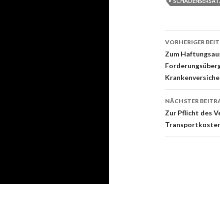
SCHADENSERSAT
Beitrags-
VORHERIGER BEI
Navigati
Zum Haftungsauss
Forderungsüberg
Krankenversiche
NÄCHSTER BEITR
Zur Pflicht des 
Transportkosten