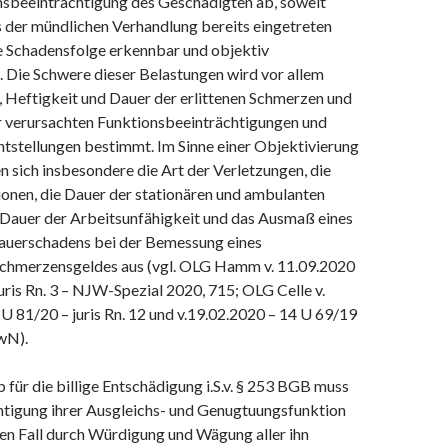
nsbeeinträchtigung des Geschädigten ab, soweit
s der mündlichen Verhandlung bereits eingetreten
ge Schadensfolge erkennbar und objektiv
. Die Schwere dieser Belastungen wird vor allem
, Heftigkeit und Dauer der erlittenen Schmerzen und
r verursachten Funktionsbeeinträchtigungen und
ntstellungen bestimmt. Im Sinne einer Objektivierung
n sich insbesondere die Art der Verletzungen, die
ionen, die Dauer der stationären und ambulanten
 Dauer der Arbeitsunfähigkeit und das Ausmaß eines
auerschadens bei der Bemessung eines
chmerzensgeldes aus (vgl. OLG Hamm v. 11.09.2020
juris Rn. 3 – NJW-Spezial 2020, 715; OLG Celle v.
U 81/20 – juris Rn. 12 und v.19.02.2020 – 14 U 69/19
mwN).
für die billige Entschädigung i.S.v. § 253 BGB muss
htigung ihrer Ausgleichs- und Genugtuungsfunktion
nen Fall durch Würdigung und Wägung aller ihn