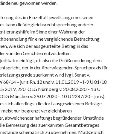
ände neu gewonnen werden.
fferung des im Einzelfall jeweils angemessenen
s kann die Vergleichsrechtsprechung anderer
entierungshilfe im Sinne einer Wahrung der
ichbehandlung für eine vergleichende Betrachtung
en, wie sich der ausgeurteilte Betrag in das
r von den Gerichten entwickelten
udikatur einfügt, ob also die Größenordnung dem
ntspricht, der in der überwiegenden Spruchpraxis für
rletzungsgrade zuerkannt wird (vgl. Senat v.
 68/14 – juris Rn. 12 und v. 11.01.2019 – I-9 U 81/18
 RuS 2019, 220; OLG Nürnberg v. 20.08.2020 – 13 U
 OLG München v. 29.07.2020 – 10 U 2287/20 – juris).
es sich allerdings, die dort ausgewiesenen Beträge
 meist nur begrenzt vergleichbaren
der, abweichender haftungsbegründender Umstände
 die Bemessung des zuerkannten Gesamtbetrages
mstände schematisch zu übernehmen. Maßgeblich