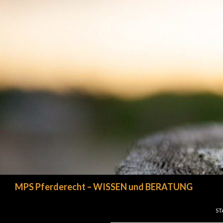
Suchen
MPS Pferderecht – WISSEN und BERATUNG
ZU
ST