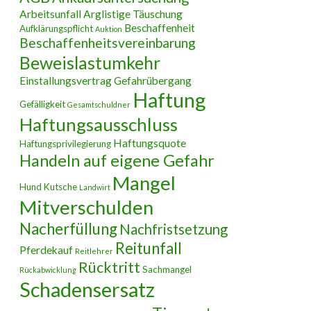
Arbeitsunfall
Arglistige Täuschung
Beschaffenheit
Aufklärungspflicht
Auktion
Beschaffenheitsvereinbarung
Beweislastumkehr
Einstallungsvertrag
Gefahrübergang
Haftung
Gefälligkeit
Gesamtschuldner
Haftungsausschluss
Haftungsquote
Haftungsprivilegierung
Handeln auf eigene Gefahr
Mangel
Hund
Kutsche
Landwirt
Mitverschulden
Nacherfüllung
Nachfristsetzung
Reitunfall
Pferdekauf
Reitlehrer
Rücktritt
Sachmangel
Rückabwicklung
Schadensersatz