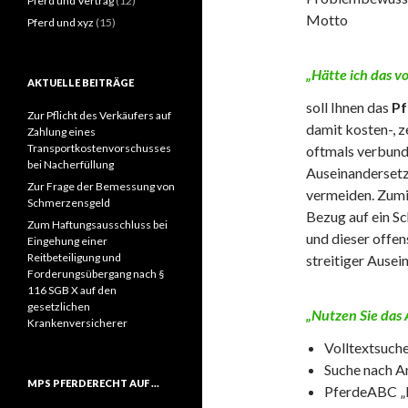
Pferd und Vertrag
(12)
Motto
Pferd und xyz
(15)
„Hätte ich das v
AKTUELLE BEITRÄGE
soll Ihnen das
P
Zur Pflicht des Verkäufers auf
damit kosten-, z
Zahlung eines
Transportkostenvorschusses
oftmals verbund
bei Nacherfüllung
Auseinandersetz
Zur Frage der Bemessung von
vermeiden. Zumin
Schmerzensgeld
Bezug auf ein Sc
Zum Haftungsausschluss bei
und dieser offen
Eingehung einer
Reitbeteiligung und
streitiger Ausei
Forderungsübergang nach §
116 SGB X auf den
gesetzlichen
„Nutzen Sie das 
Krankenversicherer
Volltextsuch
Suche nach 
MPS PFERDERECHT AUF …
PferdeABC „k