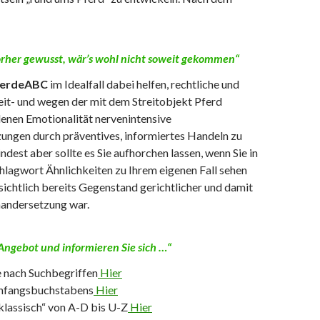
orher gewusst, wär’s wohl nicht soweit gekommen“
ferdeABC
im Idealfall dabei helfen, rechtliche und
eit- und wegen der mit dem Streitobjekt Pferd
enen Emotionalität nervenintensive
ungen durch präventives, informiertes Handeln zu
dest aber sollte es Sie aufhorchen lassen, wenn Sie in
hlagwort Ähnlichkeiten zu Ihrem eigenen Fall sehen
sichtlich bereits Gegenstand gerichtlicher und damit
nandersetzung war.
Angebot und informieren Sie sich …“
e nach Suchbegriffen
Hier
Anfangsbuchstabens
Hier
lassisch“ von A-D bis U-Z
Hier