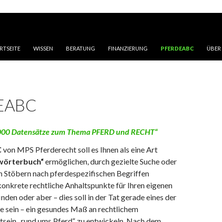
 INHALT SPRINGEN
RTSEITE
WISSEN
BERATUNG
FINANZIERUNG
PFERDEABC
ÜBER
EABC
1.000 Datensätze zum Thema PFERD und RECHT“
C
von MPS Pferderecht soll es Ihnen als eine Art
wörterbuch“
ermöglichen, durch gezielte Suche oder
h Stöbern nach pferdespezifischen Begriffen
onkrete rechtliche Anhaltspunkte für Ihren eigenen
inden oder aber – dies soll in der Tat gerade eines der
e sein – ein gesundes Maß an rechtlichem
ein „rund ums Pferd“ zu entwickeln. Nach dem