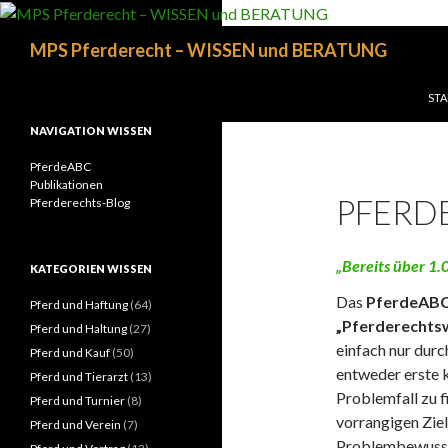
Suchen
MPS Pferderecht – WISSEN und BERATUNG
ZUM
STA
NAVIGATION WISSEN
PferdeABC
Publikationen
PFERD
Pferderechts-Blog
„Bereits über 
KATEGORIEN WISSEN
Das
PferdeAB
Pferd und Haftung
(64)
„Pferderechts
Pferd und Haltung
(27)
einfach nur durc
Pferd und Kauf
(50)
entweder erste k
Pferd und Tierarzt
(13)
Problemfall zu f
Pferd und Turnier
(8)
vorrangigen Ziel
Pferd und Verein
(7)
Problembewussts