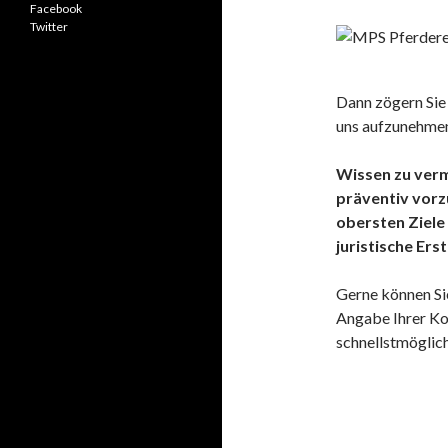
Facebook
Twitter
Dann zögern Sie 
uns aufzunehme
Wissen zu verm
präventiv vorzu
obersten Ziele
juristische Ers
Gerne können Sie
Angabe Ihrer Ko
schnellstmöglic