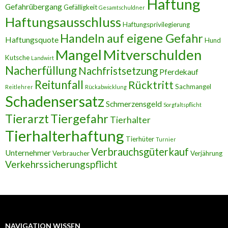
Haftung
Gefahrübergang
Gefälligkeit
Gesamtschuldner
Haftungsausschluss
Haftungsprivilegierung
Handeln auf eigene Gefahr
Haftungsquote
Hund
Mangel
Mitverschulden
Kutsche
Landwirt
Nacherfüllung
Nachfristsetzung
Pferdekauf
Reitunfall
Rücktritt
Sachmangel
Reitlehrer
Rückabwicklung
Schadensersatz
Schmerzensgeld
Sorgfaltspflicht
Tierarzt
Tiergefahr
Tierhalter
Tierhalterhaftung
Tierhüter
Turnier
Verbrauchsgüterkauf
Unternehmer
Verbraucher
Verjährung
Verkehrssicherungspflicht
NAVIGATION WISSEN