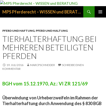
Suchen
MPS Pferderecht – WISSEN und BERATUNG
ZUM
PRIMÄR
INHALT
MENÜ
SPRINGEN
PFERD UND HAFTUNG
,
PFERD UND HALTUNG
TIERHALTERHAFTUNG BEI
MEHREREN BETEILIGTEN
PFERDEN
19. JULI 2016
MARCPSCHNEIDER
SCHREIBE EINEN
KOMMENTAR
BGH vom 15.12.1970, Az.: VI ZR 121/69
Überwindung von Urheberzweifeln im Rahmen der
Tierhalterhaftung durch Anwendung des § 830 BGB