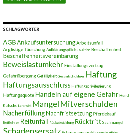
SCHLAGWÖRTER
AGB
Ankaufsuntersuchung
Arbeitsunfall
Arglistige Täuschung
Beschaffenheit
Aufklärungspflicht
Auktion
Beschaffenheitsvereinbarung
Beweislastumkehr
Einstallungsvertrag
Haftung
Gefahrübergang
Gefälligkeit
Gesamtschuldner
Haftungsausschluss
Haftungsprivilegierung
Handeln auf eigene Gefahr
Haftungsquote
Hund
Mangel
Mitverschulden
Kutsche
Landwirt
Nacherfüllung
Nachfristsetzung
Pferdekauf
Reitunfall
Rücktritt
Sachmangel
Reitlehrer
Rückabwicklung
Schadensersatz
Schmerzensgeld
Sorgfaltspflicht